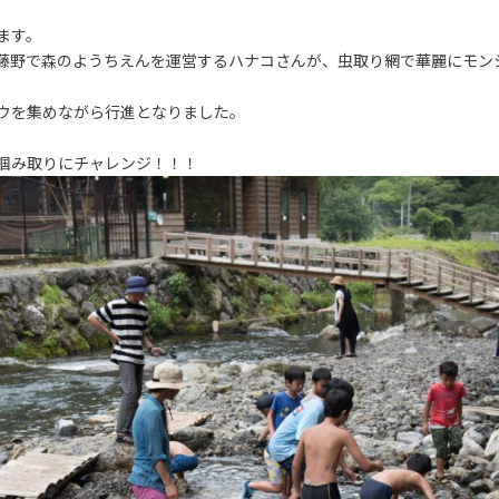
ます。
藤野で森のようちえんを運営するハナコさんが、虫取り網で華麗にモン
ウを集めながら行進となりました。
掴み取りにチャレンジ！！！