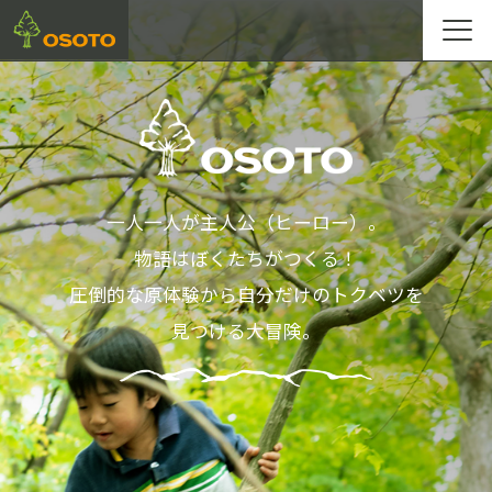
一人一人が主人公（ヒーロー）。
物語はぼくたちがつくる！
圧倒的な原体験から自分だけのトクベツを
見つける大冒険。